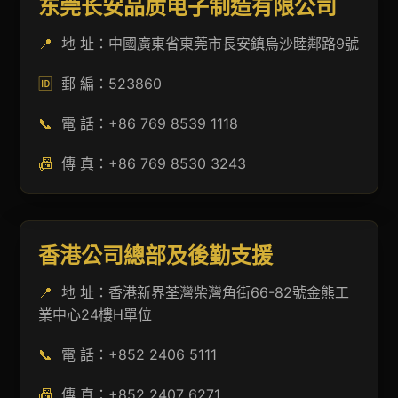
东莞长安品质电子制造有限公司
📍
地 址：中國廣東省東莞市長安鎮烏沙睦鄰路9號
🆔
郵 編：523860
📞
電 話：+86 769 8539 1118
📠
傳 真：+86 769 8530 3243
香港公司總部及後勤支援
📍
地 址：香港新界荃灣柴灣角街66-82號金熊工
業中心24樓H單位
📞
電 話：+852 2406 5111
📠
傳 真：+852 2407 6271