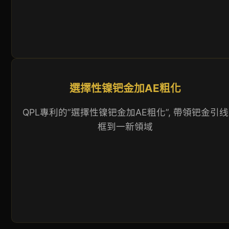
選擇性镍钯金加AE粗化
QPL專利的”選擇性镍钯金加AE粗化”, 帶領钯金引线
框到一新領域